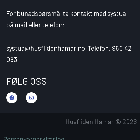
For bunadspørsmål ta kontakt med systua
på mail eller telefon:
systua@husflidenhamar.no Telefon: 960 42
083
FØLG OSS
F
I
a
n
c
s
e
t
b
a
o
g
Husfliden Hamar © 2026
o
r
k
a
m
Personvernerklæring