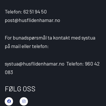
Telefon: 62 51 94 50
post@husflidenhamar.no
For bunadspørsmål ta kontakt med systua
på mail eller telefon:
systua@husflidenhamar.no Telefon: 960 42
083
FØLG OSS
F
I
a
n
c
s