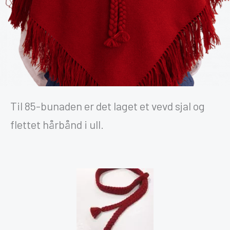
Til 85-bunaden er det laget et vevd sjal og
flettet hårbånd i ull.